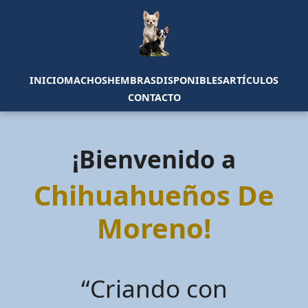
INICIO
MACHOS
HEMBRAS
DISPONIBLES
ARTÍCULOS
CONTACTO
¡Bienvenido a
Chihuahueños De
Moreno!
“Criando con